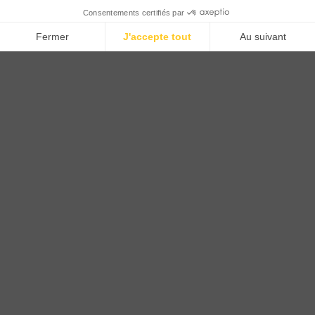
CTN FRANCE
2 rue du Puits Dixme 604
94310 ORLY
01 41 73 12 40
Horaires :
Retrait Dépôt : 08h30-12h00; 13h30-17h30
Bureau: 8h00-12h30; 13h30-18h30
PRODUITS
Sols