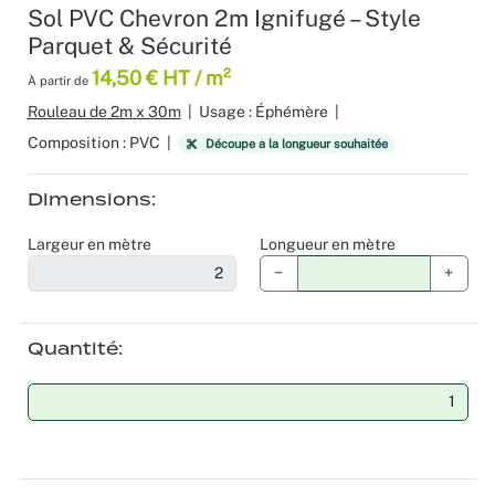
Sol PVC Chevron 2m Ignifugé – Style
Produits 
Sol Vinyle
Moquettes
Velours
Bâche mes
Gaffer
Recyclage
Salles de 
Parquet & Sécurité
14,50 € HT / m²
À partir de
Les nouve
Dalle Moq
Moquette 
Voilage
Color mat
Scénogra
Rouleau de 2m x 30m
|
Usage : Éphémère
|
Tissus occ
Livraison 
Séminaires
Composition : PVC
|
Découpe à la longueur souhaitée
Tissu suéd
Sourcing p
Spectacle
Dimensions
Largeur en mètre
Longueur en mètre
Tissus div
Logistiqu
Stands
−
+
Nappes et 
Fabricant 
Théatres
Quantité
Feutrine I
Traiteurs
Tissus Natu
Collectivi
Fête d’ent