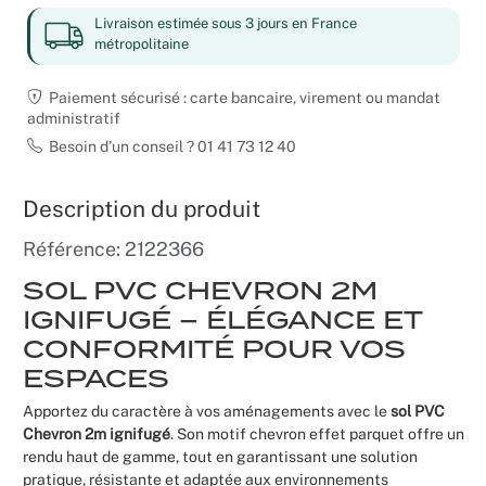
Livraison estimée sous 3 jours en France
Noël
métropolitaine
Hallowee
Paiement sécurisé : carte bancaire, virement ou mandat
administratif
Mariages
Besoin d’un conseil ? 01 41 73 12 40
Foires aux
Description du produit
Référence: 2122366
Décoratio
SOL PVC CHEVRON 2M
IGNIFUGÉ – ÉLÉGANCE ET
CONFORMITÉ POUR VOS
ESPACES
Apportez du caractère à vos aménagements avec le
sol PVC
Chevron 2m ignifugé
. Son motif chevron effet parquet offre un
rendu haut de gamme, tout en garantissant une solution
pratique, résistante et adaptée aux environnements