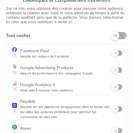
2 rue du Puits Dixme 604
94310 ORLY
01 41 73 12 40
Horaires :
Retrait Dépôt : 08h30-12h00; 13h30-17h30
Bureau: 8h00-12h30; 13h30-18h30
PRODUITS
Sols
Tissus
Tissus scénique
Plafonds
Murs
ElKarton
Accessoires
AUTRES
Entrepôt Lyon
Actualités
Réalisations
SUIVEZ-NOUS !
Linkedin
Instagram
Facebook