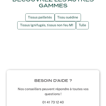
GAMMES
Tissus pailletés
Tissu suédine
Tissus Ignifugés, tissus non feu M1
Tulle
BESOIN D'AIDE ?
Nos conseillers peuvent répondre à toutes vos
questions !
01 41 73 12 40