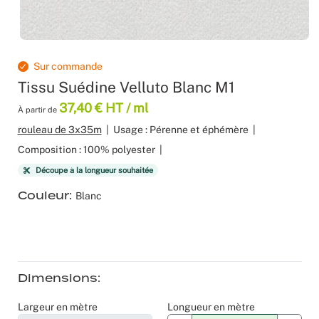
Produits 
Sol Vinyle
Moquettes
Velours
Bâche mes
Gaffer
Recyclage
Salles de 
Les nouve
Dalle Moq
Moquette 
Voilage
Color mat
Scénogra
Sur commande
Tissu Suédine Velluto Blanc M1
Tissus occ
Livraison 
Séminaires
37,40 € HT / ml
À partir de
Tissu suéd
Sourcing p
Spectacle
rouleau de 3x35m
|
Usage : Pérenne et éphémère
|
Composition : 100% polyester
|
Tissus div
Logistiqu
Stands
Découpe à la longueur souhaitée
Couleur
Blanc
Nappes et 
Fabricant 
Théatres
Feutrine I
Traiteurs
Tissus Natu
Collectivi
Dimensions
Fête d’ent
Largeur en mètre
Longueur en mètre