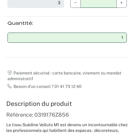
−
+
Noël
Quantité
Hallowee
Mariages
Foires aux
Décoratio
Paiement sécurisé : carte bancaire, virement ou mandat
administratif
Besoin d’un conseil ? 01 41 73 12 40
Description du produit
Référence: 0319176Z856
Le tissu Suédine Velluto M1 est devenu un incontournable chez
les professionnels qui habillent des espaces : décorateurs,